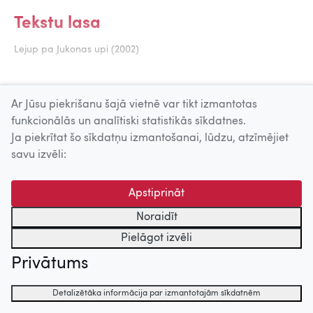
Tekstu lasa
Lejup pa Jukonas upi (2002)
Uz augšu
Ar Jūsu piekrišanu šajā vietnē var tikt izmantotas
funkcionālās un analītiski statistikās sīkdatnes.
© 2026 Nacionālais Kino centrs, Kultūras informācijas sistēmu
Ja piekrītat šo sīkdatņu izmantošanai, lūdzu, atzīmējiet
centrs. Sadarbības partneris: Latvijas Valsts
savu izvēli:
kinofotofonodokumentu arhīvs.
Apstiprināt
Noraidīt
Pielāgot izvēli
Privātums
Detalizētāka informācija par izmantotajām sīkdatnēm