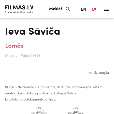
Meklēt
EN
|
LV
Ieva Sāviča
Lomās
Maija un Paija (1990)
Uz augšu
© 2026 Nacionālais Kino centrs, Kultūras informācijas sistēmu
centrs. Sadarbības partneris: Latvijas Valsts
kinofotofonodokumentu arhīvs.