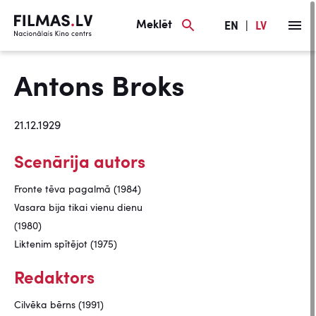
Meklēt
EN
|
LV
Antons Broks
21.12.1929
Scenārija autors
Fronte tēva pagalmā (1984)
Vasara bija tikai vienu dienu
(1980)
Liktenim spītējot (1975)
Redaktors
Cilvēka bērns (1991)