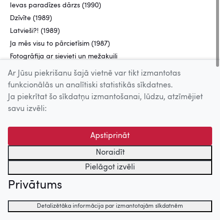
Ievas paradīzes dārzs (1990)
Dzīvīte (1989)
Latvieši?! (1989)
Ja mēs visu to pārcietīsim (1987)
Fotogrāfija ar sievieti un mežakuili
(1987)
Ar Jūsu piekrišanu šajā vietnē var tikt izmantotas
Bailes (1986)
funkcionālās un analītiski statistikās sīkdatnes.
Parāds mīlestībā (1984)
Ja piekrītat šo sīkdatņu izmantošanai, lūdzu, atzīmējiet
Kad bremzes netur (1984)
savu izvēli:
Svešās kaislības (1983)
Aizmirstās lietas (1982)
Apstiprināt
Laikmetu griežos (1981)
Noraidīt
Spēle (1981)
Pielāgot izvēli
Novēli man lidojumam nelabvēlīgu
Privātums
laiku (1980)
Ja nebūtu šī skuķa... (1980)
Detalizētāka informācija par izmantotajām sīkdatnēm
Vainīgais (1979)