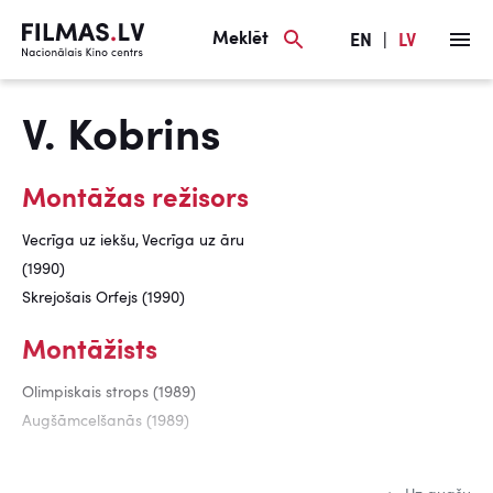
Meklēt
EN
|
LV
V. Kobrins
Montāžas režisors
Vecrīga uz iekšu, Vecrīga uz āru
(1990)
Skrejošais Orfejs (1990)
Montāžists
Olimpiskais strops (1989)
Augšāmcelšanās (1989)