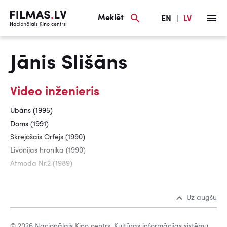
Meklēt
EN
|
LV
Jānis Slišāns
Video inženieris
Ubāns (1995)
Doms (1991)
Skrejošais Orfejs (1990)
Livonijas hronika (1990)
Atmoda Nr.2 (1989)
Uz augšu
© 2026 Nacionālais Kino centrs, Kultūras informācijas sistēmu