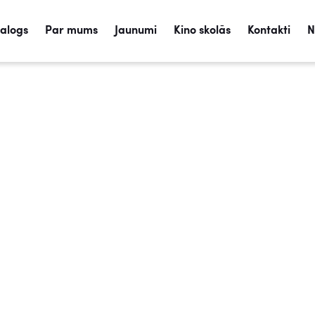
talogs
Par mums
Jaunumi
Kino skolās
Kontakti
N