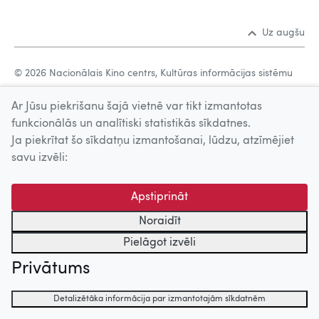
Uz augšu
© 2026 Nacionālais Kino centrs, Kultūras informācijas sistēmu
centrs. Sadarbības partneris: Latvijas Valsts
Ar Jūsu piekrišanu šajā vietnē var tikt izmantotas
kinofotofonodokumentu arhīvs.
funkcionālās un analītiski statistikās sīkdatnes.
Ja piekrītat šo sīkdatņu izmantošanai, lūdzu, atzīmējiet
savu izvēli:
Apstiprināt
Noraidīt
Pielāgot izvēli
Privātums
Detalizētāka informācija par izmantotajām sīkdatnēm