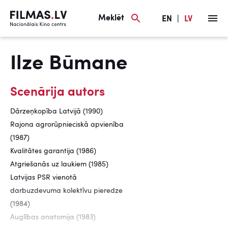
Meklēt
EN
|
LV
Ilze Būmane
Scenārija autors
Dārzeņkopība Latvijā (1990)
Rajona agrorūpnieciskā apvienība
(1987)
Kvalitātes garantija (1986)
Atgriešanās uz laukiem (1985)
Latvijas PSR vienotā
darbuzdevuma kolektīvu pieredze
(1984)
Auglības anatomija (1983)