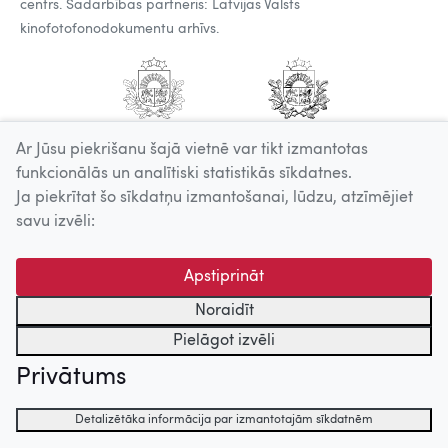
centrs. Sadarbības partneris: Latvijas Valsts
kinofotofonodokumentu arhīvs.
Ar Jūsu piekrišanu šajā vietnē var tikt izmantotas
funkcionālās un analītiski statistikās sīkdatnes.
Ja piekrītat šo sīkdatņu izmantošanai, lūdzu, atzīmējiet
savu izvēli:
Apstiprināt
Noraidīt
Pielāgot izvēli
Privātums
Detalizētāka informācija par izmantotajām sīkdatnēm