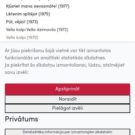
Kļūstiet mana sievasmāte! (1977)
Liktenim spītējot (1975)
Pūt, vējiņi! (1973)
Vella kalpi Vella dzirnavās (1972)
Vella kalpi (1970)
Šūpoles (1970)
Ar Jūsu piekrišanu šajā vietnē var tikt izmantotas
funkcionālās un analītiski statistikās sīkdatnes.
Ja piekrītat šo sīkdatņu izmantošanai, lūdzu, atzīmējiet
Uz augšu
savu izvēli:
© 2026 Nacionālais Kino centrs, Kultūras informācijas sistēmu
Apstiprināt
centrs. Sadarbības partneris: Latvijas Valsts
kinofotofonodokumentu arhīvs.
Noraidīt
Pielāgot izvēli
Privātums
Detalizētāka informācija par izmantotajām sīkdatnēm