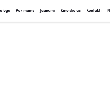
talogs
Par mums
Jaunumi
Kino skolās
Kontakti
N