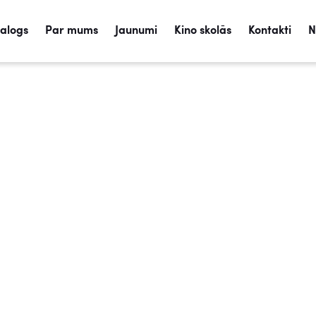
talogs
Par mums
Jaunumi
Kino skolās
Kontakti
N