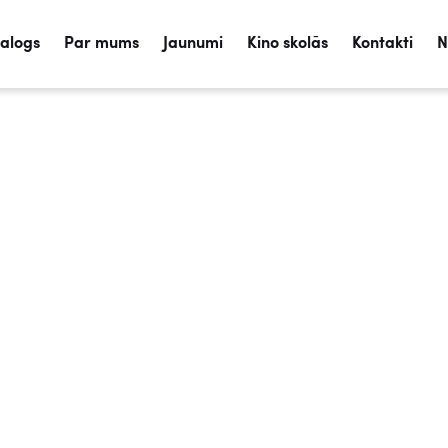
talogs
Par mums
Jaunumi
Kino skolās
Kontakti
N