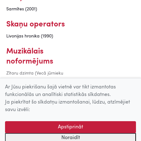
Sarmītes (2001)
Skaņu operators
Livonijas hronika (1990)
Muzikālais
noformējums
Zītaru dzimta (Vecā jūrnieku
ligzda) (1989)
Ar Jūsu piekrišanu šajā vietnē var tikt izmantotas
funkcionālās un analītiski statistikās sīkdatnes.
Ja piekrītat šo sīkdatņu izmantošanai, lūdzu, atzīmējiet
Uz augšu
savu izvēli:
© 2026 Nacionālais Kino centrs, Kultūras informācijas sistēmu
Apstiprināt
centrs. Sadarbības partneris: Latvijas Valsts
kinofotofonodokumentu arhīvs.
Noraidīt