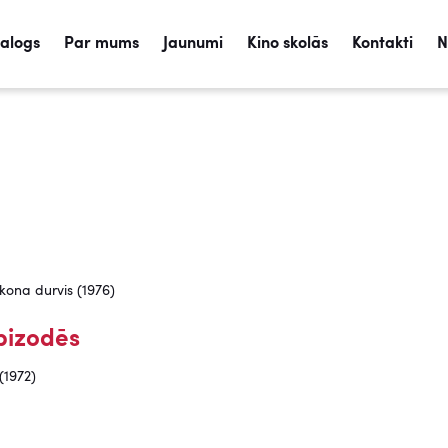
talogs
Par mums
Jaunumi
Kino skolās
Kontakti
N
kona durvis (1976)
pizodēs
(1972)