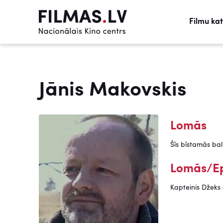
Filmu ka
Jānis Makovskis
Lomās
Šīs bīstamās bal
Lomās/E
Kapteinis Džeks 