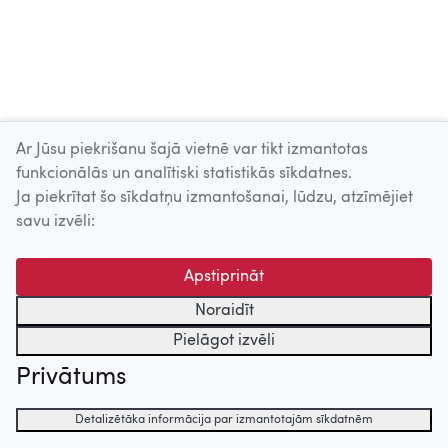
Ar Jūsu piekrišanu šajā vietnē var tikt izmantotas
funkcionālās un analītiski statistikās sīkdatnes.
Ja piekrītat šo sīkdatņu izmantošanai, lūdzu, atzīmējiet
savu izvēli:
Apstiprināt
Noraidīt
Pielāgot izvēli
Privātums
Detalizētāka informācija par izmantotajām sīkdatnēm