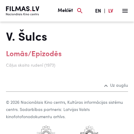
Meklēt
EN
|
LV
V. Šulcs
Lomās/Epizodēs
Cāļus skaita rudenī (1973)
Uz augšu
© 2026 Nacionālais Kino centrs, Kultūras informācijas sistēmu
centrs. Sadarbības partneris: Latvijas Valsts
kinofotofonodokumentu arhīvs.