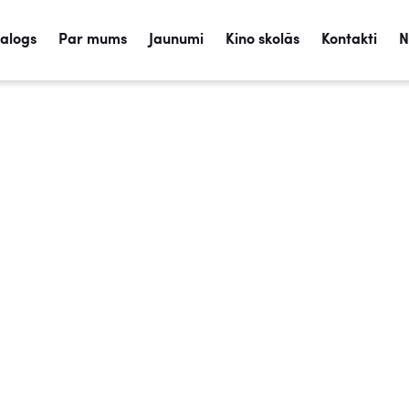
talogs
Par mums
Jaunumi
Kino skolās
Kontakti
N