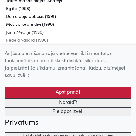
Tauta manas mājas. Andrejs
Eglītis (1998)
Dūmu deja debesīs (1991)
Mēs visi esam divi (1990)
Jānis Mediņš (1990)
Pēdējā vasara (1990)
Augšāmcelšanās (1989)
Ar Jūsu piekrišanu šajā vietnē var tikt izmantotas
funkcionālās un analītiski statistikās sīkdatnes.
Ja piekrītat šo sīkdatņu izmantošanai, lūdzu, atzīmējiet
Uz augšu
savu izvēli:
© 2026 Nacionālais Kino centrs, Kultūras informācijas sistēmu
Apstiprināt
centrs. Sadarbības partneris: Latvijas Valsts
kinofotofonodokumentu arhīvs.
Noraidīt
Pielāgot izvēli
Privātums
Detalizētāka informācija par izmantotajām sīkdatnēm