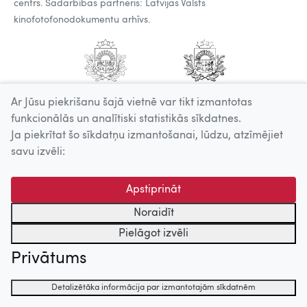
centrs. Sadarbības partneris: Latvijas Valsts
kinofotofonodokumentu arhīvs.
Ar Jūsu piekrišanu šajā vietnē var tikt izmantotas
funkcionālās un analītiski statistikās sīkdatnes.
Ja piekrītat šo sīkdatņu izmantošanai, lūdzu, atzīmējiet
savu izvēli:
Apstiprināt
Noraidīt
Pielāgot izvēli
Privātums
Detalizētāka informācija par izmantotajām sīkdatnēm