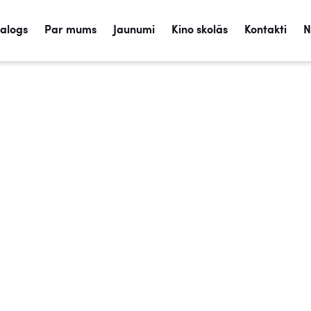
talogs
Par mums
Jaunumi
Kino skolās
Kontakti
N