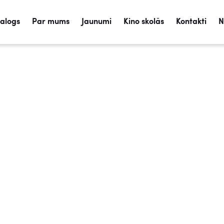
talogs
Par mums
Jaunumi
Kino skolās
Kontakti
N