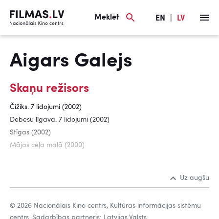
Meklēt
EN
|
LV
Aigars Galejs
Skaņu režisors
Čižiks. 7 lidojumi (2002)
Debesu līgava. 7 lidojumi (2002)
Stīgas (2002)
Mājas ceļa malā (2000)
Uz augšu
© 2026 Nacionālais Kino centrs, Kultūras informācijas sistēmu
centrs. Sadarbības partneris: Latvijas Valsts