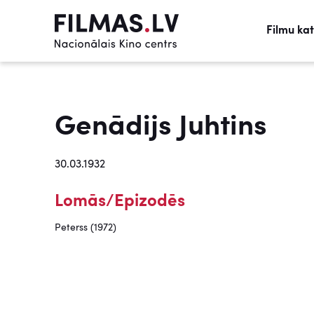
Filmu ka
Genādijs Juhtins
30.03.1932
Lomās/Epizodēs
Peterss (1972)