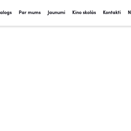
talogs
Par mums
Jaunumi
Kino skolās
Kontakti
N