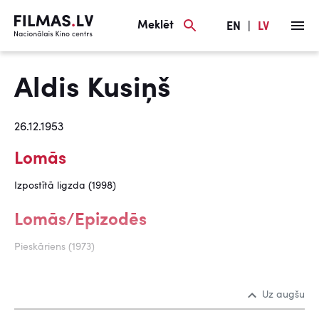
Meklēt
EN
|
LV
Aldis Kusiņš
26.12.1953
Lomās
Izpostītā ligzda (1998)
Lomās/Epizodēs
Pieskāriens (1973)
Uz augšu