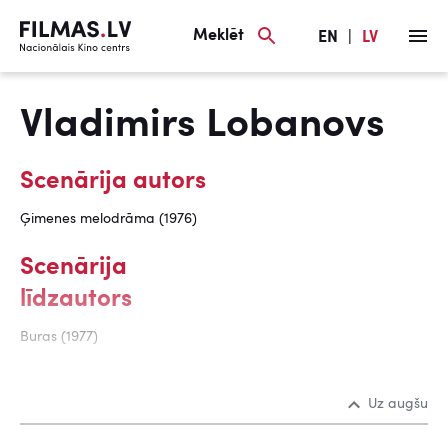
Meklēt
EN
|
LV
Vladimirs Lobanovs
Scenārija autors
Ģimenes melodrāma (1976)
Scenārija
līdzautors
Buras (1977)
Uz augšu