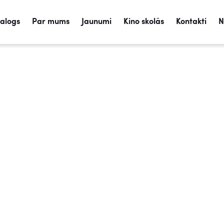
talogs
Par mums
Jaunumi
Kino skolās
Kontakti
N