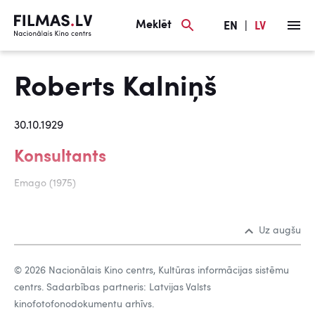
Meklēt
EN
|
LV
Roberts Kalniņš
30.10.1929
Konsultants
Emago (1975)
Uz augšu
© 2026 Nacionālais Kino centrs, Kultūras informācijas sistēmu
centrs. Sadarbības partneris: Latvijas Valsts
kinofotofonodokumentu arhīvs.