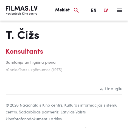
Meklēt
EN
|
LV
T. Čižs
Konsultants
Sanitārija un higiēna piena
rūpniecības uzņēmumos (1975)
Uz augšu
© 2026 Nacionālais Kino centrs, Kultūras informācijas sistēmu
centrs. Sadarbības partneris: Latvijas Valsts
kinofotofonodokumentu arhīvs.