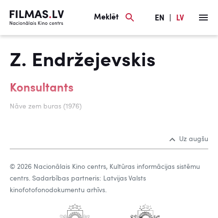
Meklēt
EN
|
LV
Z. Endržejevskis
Konsultants
Nāve zem buras (1976)
Uz augšu
© 2026 Nacionālais Kino centrs, Kultūras informācijas sistēmu
centrs. Sadarbības partneris: Latvijas Valsts
kinofotofonodokumentu arhīvs.