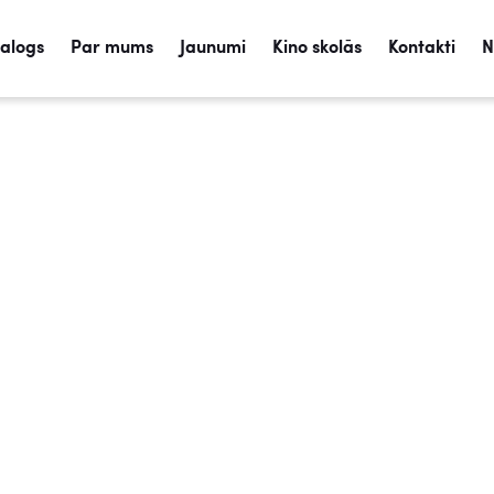
talogs
Par mums
Jaunumi
Kino skolās
Kontakti
N