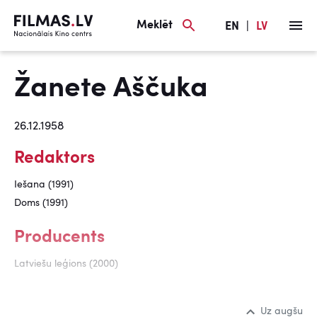
Meklēt
EN
|
LV
Žanete Aščuka
26.12.1958
Redaktors
Iešana (1991)
Doms (1991)
Producents
Latviešu leģions (2000)
Uz augšu