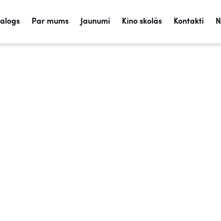
talogs
Par mums
Jaunumi
Kino skolās
Kontakti
N