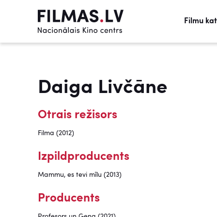
Filmu ka
Daiga Livčāne
Otrais režisors
Filma (2012)
Izpildproducents
Mammu, es tevi mīlu (2013)
Producents
Profesors un Gena (2021)