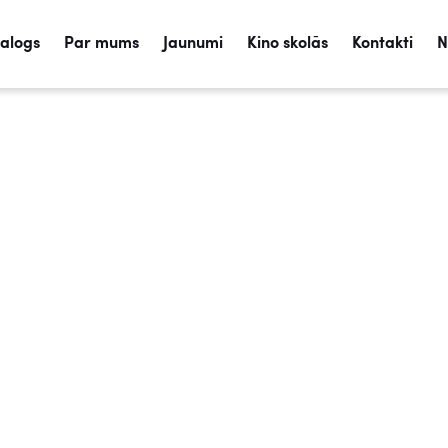
talogs
Par mums
Jaunumi
Kino skolās
Kontakti
N