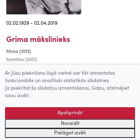
02.02.1929 - 02.04.2019
Grima mākslinieks
Mona (2012)
Sarmītes (2001)
Pēdējā vasara (1990)
Ar Jūsu piekrišanu šajā vietnē var tikt izmantotas
funkcionālās un analītiski statistikās sīkdatnes.
Ja piekrītat šo sīkdatņu izmantošanai, lūdzu, atzīmējiet
Uz augšu
savu izvēli:
© 2026 Nacionālais Kino centrs, Kultūras informācijas sistēmu
Apstiprināt
centrs. Sadarbības partneris: Latvijas Valsts
kinofotofonodokumentu arhīvs.
Noraidīt
Pielāgot izvēli