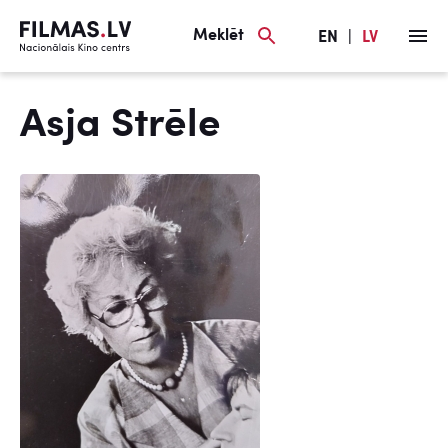
Meklēt
EN
|
LV
Asja Strēle