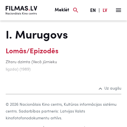
Meklēt
EN
|
LV
I. Murugovs
Lomās/Epizodēs
Zītaru dzimta (Vecā jūrnieku
ligzda) (1989)
Uz augšu
© 2026 Nacionālais Kino centrs, Kultūras informācijas sistēmu
centrs. Sadarbības partneris: Latvijas Valsts
kinofotofonodokumentu arhīvs.