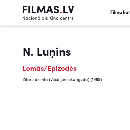
Filmu ka
N. Luņins
Lomās/Epizodēs
Zītaru dzimta (Vecā jūrnieku ligzda) (1989)