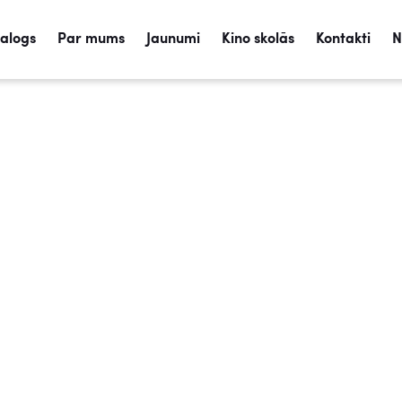
talogs
Par mums
Jaunumi
Kino skolās
Kontakti
N