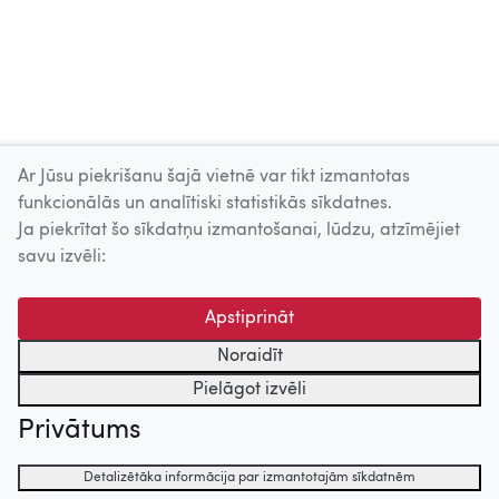
Ar Jūsu piekrišanu šajā vietnē var tikt izmantotas
Skatīt vairāk
funkcionālās un analītiski statistikās sīkdatnes.
Ja piekrītat šo sīkdatņu izmantošanai, lūdzu, atzīmējiet
Uz augšu
savu izvēli:
© 2026 Nacionālais Kino centrs, Kultūras informācijas sistēmu
Apstiprināt
centrs. Sadarbības partneris: Latvijas Valsts
kinofotofonodokumentu arhīvs.
Noraidīt
Pielāgot izvēli
Privātums
Detalizētāka informācija par izmantotajām sīkdatnēm