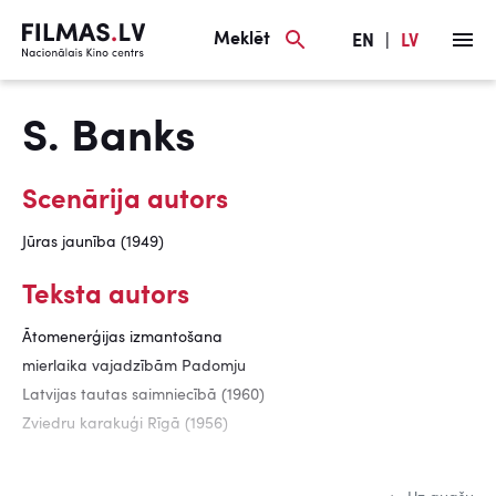
Meklēt
EN
|
LV
S. Banks
Scenārija autors
Jūras jaunība (1949)
Teksta autors
Ātomenerģijas izmantošana
mierlaika vajadzībām Padomju
Latvijas tautas saimniecībā (1960)
Zviedru karakuģi Rīgā (1956)