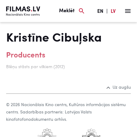
Meklēt
EN
|
LV
Kristīne Cibuļska
Producents
Blēņu stāsts par vilkiem (2012)
Uz augšu
© 2026 Nacionālais Kino centrs, Kultūras informācijas sistēmu
centrs. Sadarbības partneris: Latvijas Valsts
kinofotofonodokumentu arhīvs.