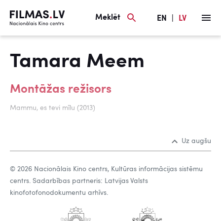
Meklēt
EN
|
LV
Tamara Meem
Montāžas režisors
Mammu, es tevi mīlu (2013)
Uz augšu
© 2026 Nacionālais Kino centrs, Kultūras informācijas sistēmu
centrs. Sadarbības partneris: Latvijas Valsts
kinofotofonodokumentu arhīvs.