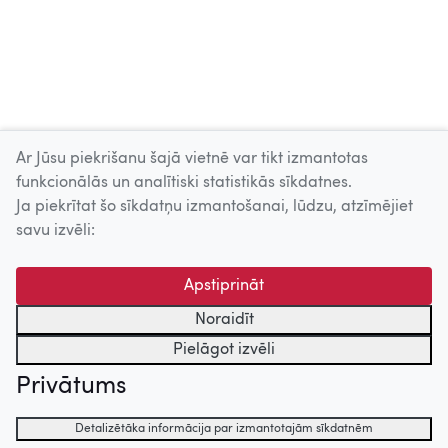
Ar Jūsu piekrišanu šajā vietnē var tikt izmantotas
Skatīt vairāk
funkcionālās un analītiski statistikās sīkdatnes.
Ja piekrītat šo sīkdatņu izmantošanai, lūdzu, atzīmējiet
Uz augšu
savu izvēli:
© 2026 Nacionālais Kino centrs, Kultūras informācijas sistēmu
Apstiprināt
centrs. Sadarbības partneris: Latvijas Valsts
kinofotofonodokumentu arhīvs.
Noraidīt
Pielāgot izvēli
Privātums
Detalizētāka informācija par izmantotajām sīkdatnēm