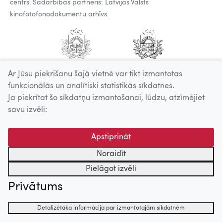
centrs. Sadarbības partneris: Latvijas Valsts
kinofotofonodokumentu arhīvs.
Ar Jūsu piekrišanu šajā vietnē var tikt izmantotas
funkcionālās un analītiski statistikās sīkdatnes.
Ja piekrītat šo sīkdatņu izmantošanai, lūdzu, atzīmējiet
savu izvēli:
Apstiprināt
Noraidīt
Pielāgot izvēli
Privātums
Detalizētāka informācija par izmantotajām sīkdatnēm