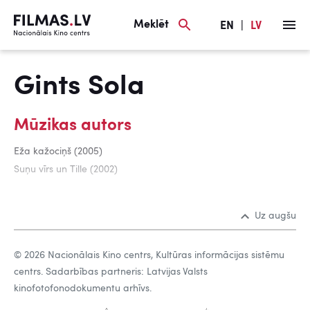
Meklēt
EN
|
LV
Gints Sola
Mūzikas autors
Eža kažociņš (2005)
Suņu vīrs un Tille (2002)
Uz augšu
© 2026 Nacionālais Kino centrs, Kultūras informācijas sistēmu
centrs. Sadarbības partneris: Latvijas Valsts
kinofotofonodokumentu arhīvs.