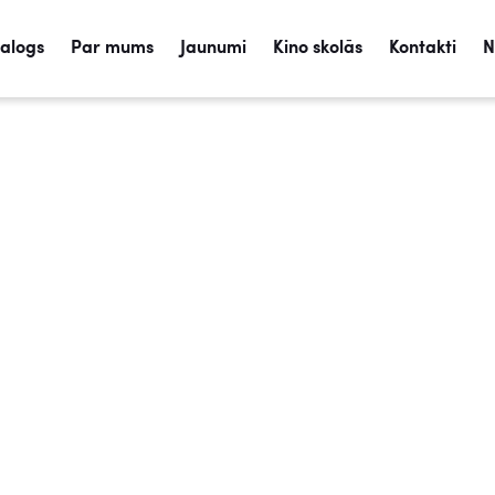
talogs
Par mums
Jaunumi
Kino skolās
Kontakti
N