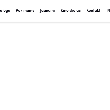
talogs
Par mums
Jaunumi
Kino skolās
Kontakti
N