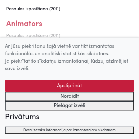
Pasaules izpostīšana (2011)
Animators
Pasaules izpostīšana (2011)
Ar Jūsu piekrišanu šajā vietnē var tikt izmantotas
funkcionālās un analītiski statistikās sīkdatnes.
Uz augšu
Ja piekrītat šo sīkdatņu izmantošanai, lūdzu, atzīmējiet
savu izvēli:
© 2026 Nacionālais Kino centrs, Kultūras informācijas sistēmu
centrs. Sadarbības partneris: Latvijas Valsts
Apstiprināt
kinofotofonodokumentu arhīvs.
Noraidīt
Pielāgot izvēli
Privātums
Detalizētāka informācija par izmantotajām sīkdatnēm