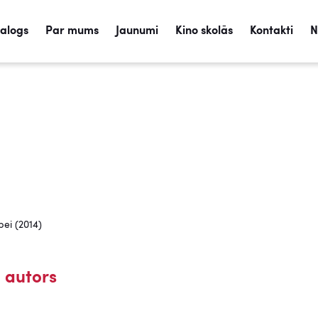
talogs
Par mums
Jaunumi
Kino skolās
Kontakti
N
pei (2014)
 autors