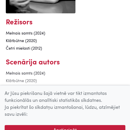
Režisors
Melnais samts (2024)
Klātbūtne (2020)
Četri mielasti (2012)
Scenārija autors
Melnais samts (2024)
Klātbūtne (2020)
Četri mielasti (2012)
Ar Jūsu piekrišanu šajā vietnē var tikt izmantotas
funkcionālās un analītiski statistikās sīkdatnes.
Ja piekrītat šo sīkdatņu izmantošanai, lūdzu, atzīmējiet
Uz augšu
savu izvēli:
© 2026 Nacionālais Kino centrs, Kultūras informācijas sistēmu