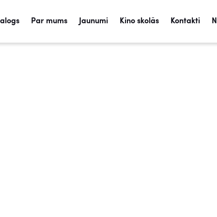
talogs
Par mums
Jaunumi
Kino skolās
Kontakti
N