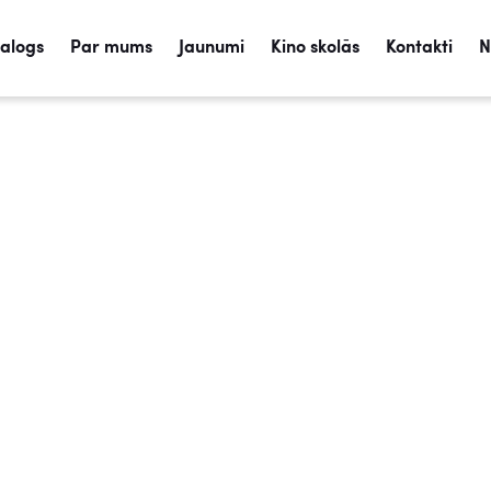
talogs
Par mums
Jaunumi
Kino skolās
Kontakti
N